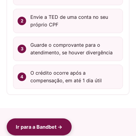
Envie a TED de uma conta no seu
próprio CPF
Guarde o comprovante para o
atendimento, se houver divergência
O crédito ocorre após a
compensação, em até 1 dia útil
Ir para a Bandbet →