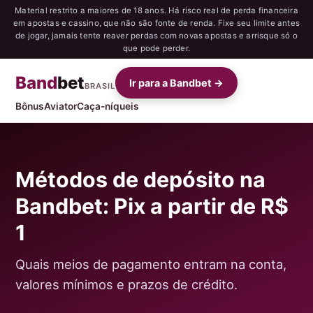
Material restrito a maiores de 18 anos. Há risco real de perda financeira
em apostas e cassino, que não são fonte de renda. Fixe seu limite antes
de jogar, jamais tente reaver perdas com novas apostas e arrisque só o
que pode perder.
Band
bet
Ir para a Bandbet →
BRASIL
Bônus
Aviator
Caça-níqueis
Métodos de depósito na
Bandbet: Pix a partir de R$
1
Quais meios de pagamento entram na conta,
valores mínimos e prazos de crédito.