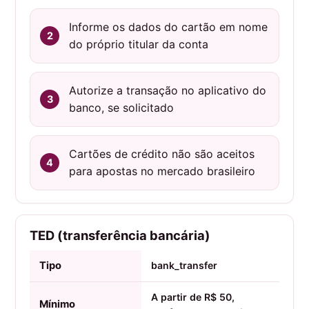
Informe os dados do cartão em nome
do próprio titular da conta
Autorize a transação no aplicativo do
banco, se solicitado
Cartões de crédito não são aceitos
para apostas no mercado brasileiro
TED (transferência bancária)
Tipo
bank_transfer
A partir de R$ 50,
Mínimo