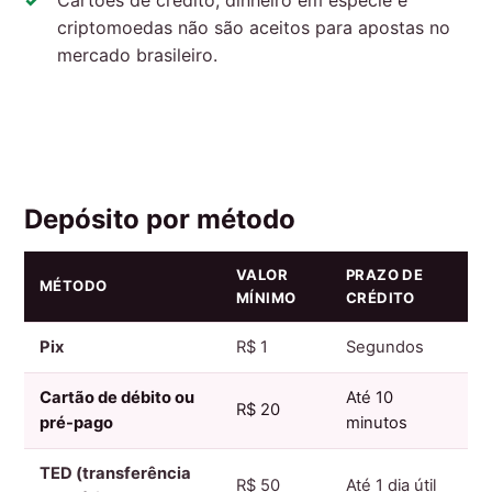
criptomoedas não são aceitos para apostas no
mercado brasileiro.
Depósito por método
VALOR
PRAZO DE
MÉTODO
MÍNIMO
CRÉDITO
Pix
R$ 1
Segundos
Cartão de débito ou
Até 10
R$ 20
pré-pago
minutos
TED (transferência
R$ 50
Até 1 dia útil