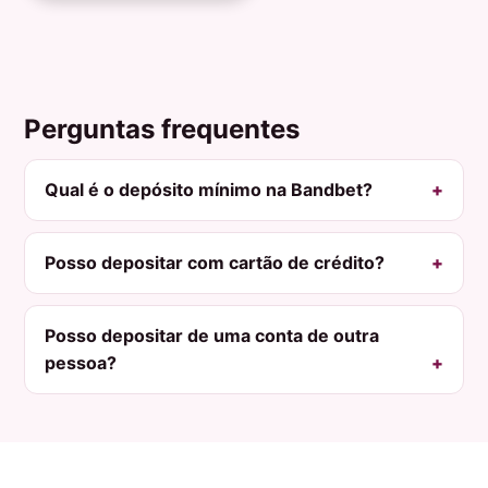
Perguntas frequentes
Qual é o depósito mínimo na Bandbet?
Posso depositar com cartão de crédito?
Posso depositar de uma conta de outra
pessoa?