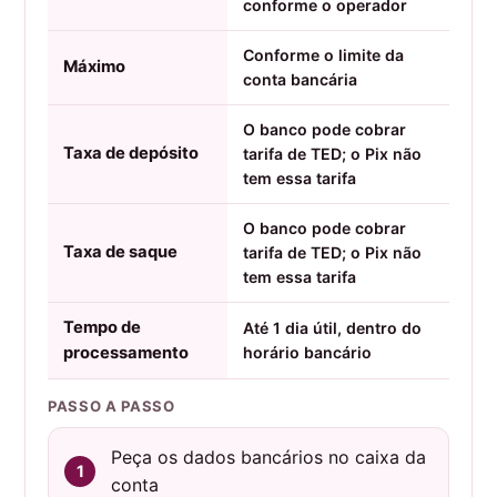
conforme o operador
Conforme o limite da
Máximo
conta bancária
O banco pode cobrar
Taxa de depósito
tarifa de TED; o Pix não
tem essa tarifa
O banco pode cobrar
Taxa de saque
tarifa de TED; o Pix não
tem essa tarifa
Tempo de
Até 1 dia útil, dentro do
processamento
horário bancário
PASSO A PASSO
Peça os dados bancários no caixa da
conta